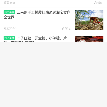
阅读(3618)
赞(
0
)
云南的手工甘蔗红糖通过淘宝卖向
特产美食
全世界
阅读(4334)
赞(
2
)
叶子红糖、元宝糖、小碗糖、片
特产美食
糖、黑糖哪种更好？
阅读(6513)
赞(
0
)
玉溪市人民代表大会常务委员会决定免职名单
云南政经
阅读(3671)
赞(
0
)
临沧市人大常委会免职名单
云南政经
阅读(4532)
赞(
1
)
楚雄州人民政府关于罗兴贵等同志任免职的通知
云南政经
阅读(14068)
赞(
1
)