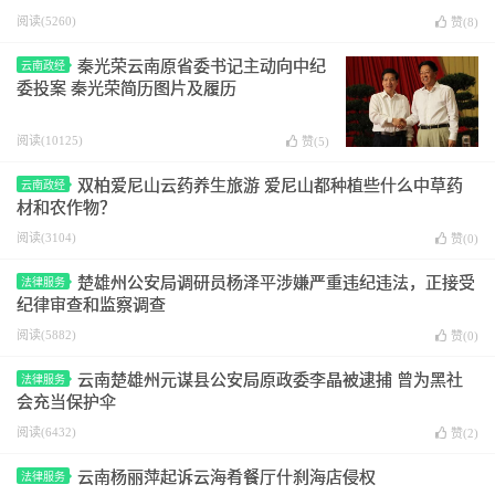
阅读(5260)
赞(
8
)
秦光荣云南原省委书记主动向中纪
云南政经
委投案 秦光荣简历图片及履历
阅读(10125)
赞(
5
)
双柏爱尼山云药养生旅游 爱尼山都种植些什么中草药
云南政经
材和农作物？
阅读(3104)
赞(
0
)
楚雄州公安局调研员杨泽平涉嫌严重违纪违法，正接受
法律服务
纪律审查和监察调查
阅读(5882)
赞(
0
)
云南楚雄州元谋县公安局原政委李晶被逮捕 曾为黑社
法律服务
会充当保护伞
阅读(6432)
赞(
2
)
云南杨丽萍起诉云海肴餐厅什刹海店侵权
法律服务