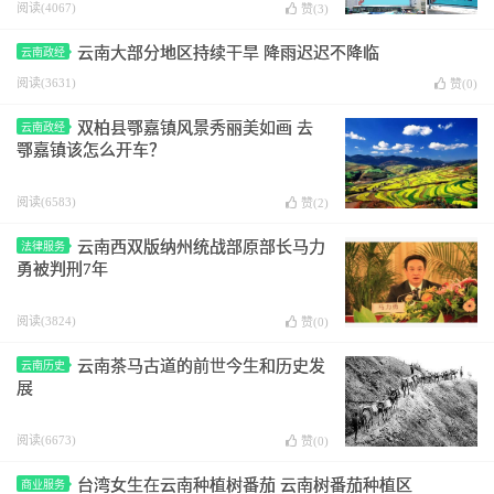
阅读(4067)
赞(
3
)
云南大部分地区持续干旱 降雨迟迟不降临
云南政经
阅读(3631)
赞(
0
)
双柏县鄂嘉镇风景秀丽美如画 去
云南政经
鄂嘉镇该怎么开车？
阅读(6583)
赞(
2
)
云南西双版纳州统战部原部长马力
法律服务
勇被判刑7年
阅读(3824)
赞(
0
)
云南茶马古道的前世今生和历史发
云南历史
展
阅读(6673)
赞(
0
)
台湾女生在云南种植树番茄 云南树番茄种植区
商业服务