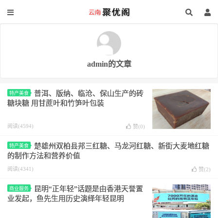
admin的文章
普洱、版纳、临沧、保山生产的砖
特产美食
糖块糖 用甘蔗叶和竹笋叶包装
阅读(4594)
赞(
0
)
楚雄州双柏县邦三红糖、马龙河红糖、新街大麦地红糖
特产美食
的制作方法和营养价值
阅读(4341)
赞(
2
)
昆明“正年轻”话题是由香港天誉置
商业服务
业发起，鱼先生用历史演绎年轻昆明