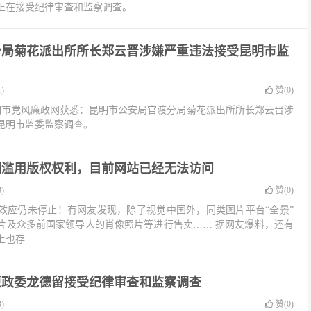
正在接受纪律审查和监察调查。
分局菊花派出所所长郑云晋涉嫌严重违法接受昆明市监
)
赞(
0
)
昆明市党风廉政网获悉：昆明市公安局官渡分局菊花派出所所长郑云晋涉
昆明市监委监察调查。
因滥用版权权利，目前网站已经无法访问
)
赞(
0
)
效应仍未停止！有网友发现，除了视觉中国外，同类图片平台“全景”
片及众多前国家领导人的肖像照片等进行售卖…… 据网友爆料，还有
上也存 …
原政委龙德留接受纪律审查和监察调查
)
赞(
0
)