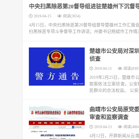
中央扫黑除恶第20督导组进驻楚雄州下沉督
2019-04-15
阅读(3654)
4月15日，中央扫黑除恶第20督导组督导楚雄州工作汇
扫黑除恶专项斗争督导工作讲话；州委书记杨斌作工作情
楚雄市公安局对深
侦查
2019-04-15
阅读(8307
2019年2月25日，楚
款案依法立案侦查。公安
民群众的合法权益。 公安
曲靖市公安局原党委
审查和监察调查
2019-04-13
阅读(4864
4月12日，开屏新闻从