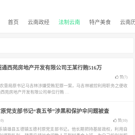
首页
云南政经
法制云南
特产美食
云南
通西苑房地产开发有限公司王某行贿516万
赞(
7
)
南省农垦局原书记马吉林涉嫌受贿犯罪一案，马吉林被控利用职务之便收
通西苑房地产开发有限公司单位行贿 …
原党支部书记“袁五爷”涉黑和保护伞问题被查
0)
赞(
10
)
，系镇雄县五德镇五德村原党支部书记。他长期把持基层政权，利用自