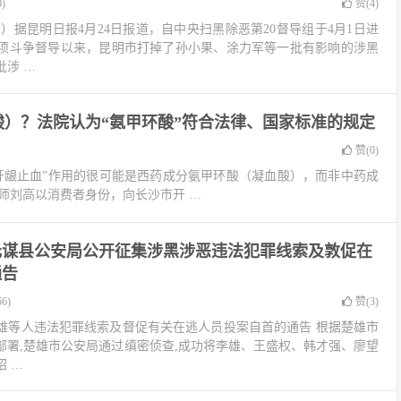
)
赞(
4
)
）据昆明日报4月24日报道，自中央扫黑除恶第20督导组于4月1日进
项斗争督导以来，昆明市打掉了孙小果、涂力军等一批有影响的涉黑
涉 …
）？法院认为“氨甲环酸”符合法律、国家标准的规定
赞(
0
)
“牙龈止血”作用的很可能是西药成分氨甲环酸（凝血酸），而非中药成
律师刘高以消费者身份，向长沙市开 …
元谋县公安局公开征集涉黑涉恶违法犯罪线索及敦促在
通告
6)
赞(
3
)
雄等人违法犯罪线索及督促有关在逃人员投案自首的通告 根据楚雄市
部署,楚雄市公安局通过缜密侦查,成功将李雄、王盛权、韩才强、廖望
 …