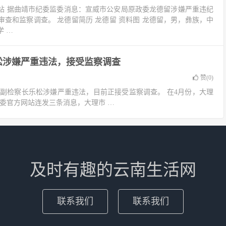
站 据曲靖市纪委监委消息：宣威市公安局原政委龙德留涉嫌严重违纪
查和监察调查。 龙德留简历 龙德留 资料图 龙德留，男，彝族，中
 …
松涉嫌严重违法，接受监察调查
赞(
0
)
副检察长乐松涉嫌严重违法，目前正接受监察调查。 在4月份，大理
监委官方网站连发三条消息，大理市 …
及时有趣的云南生活网
联系我们
联系我们