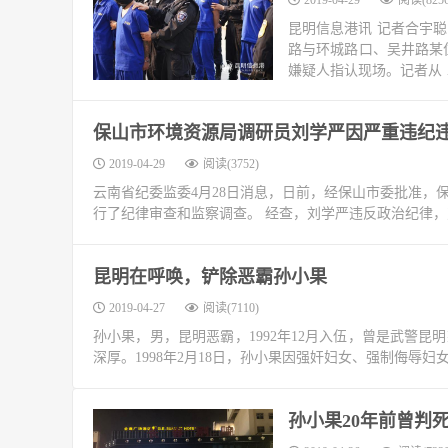
2019-04-29
阅读(8256
昆明信息港讯 记者合宇聪 
路与环城路口、吴井路某
嫌疑人指认现场。记者从 
保山市环境资源局调研员刘学严因严重违纪违
2019-04-29
阅读(3752)
云南省纪委监委4月28日消息，日前，经保山市委批准，
行了纪律审查和监察调查。 经查，刘学严违反政治纪律，
昆明在呼唤，铲除恶霸孙小果
2019-04-27
阅读(7110)
孙小果，男，昆明恶霸，1992年12月入伍，曾是武警
深厚。1998年2月18日，孙小果因强奸妇女、强制侮辱
孙小果20年前曾判