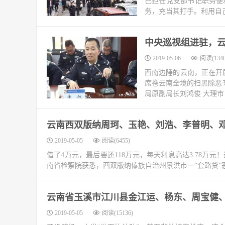
己担任党支部书记职务便
务，充当其打手。利用自己
中央巡视组进驻，
2019-05-06
阅读(1340
西南边陲的云南，正在开
席卷云南全境的扫黑除恶
局原副局长刘鸿俊 大理市
云南西双版纳周珂、玉艳、刘浩、李普明、
2019-05-05
阅读(6455)
借了4万元，最后要还118万元，每天利息高达3.78万
南省检察院获悉，西双版纳傣族自治州景洪市一“套路贷”
云南省玉溪市江川县金江运、杨东、周宝健
2019-05-05
阅读(15136)