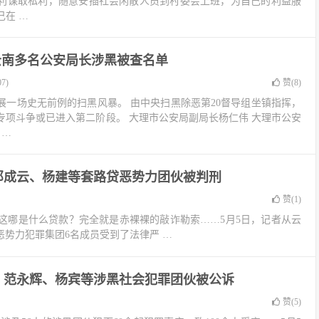
利谋取私利，随意安插社会闲散人员到村委会上班，为自己的利益服
在 …
云南多名公安局长涉黑被查名单
7)
赞(
8
)
展一场史无前例的扫黑风暴。 由中央扫黑除恶第20督导组坐镇指挥，
专项斗争或已进入第二阶段。 大理市公安局副局长杨仁伟 大理市公安
 …
邓成云、杨建等套路贷恶势力团伙被判刑
赞(
1
)
元！这哪是什么贷款？完全就是赤裸裸的敲诈勒索……5月5日，记者从云
恶势力犯罪集团6名成员受到了法律严 …
、范永辉、杨宾等涉黑社会犯罪团伙被公诉
赞(
5
)