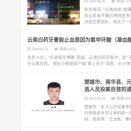
2019-04-26
阅读(7330
新京报讯（记者向凯 庞礡
驻云南省开展扫黑除恶专
涉恶犯罪团伙，查处了一批
云南白药牙膏能止血是因为氨甲环酸（凝血酸
2019-04-25
阅读(4163)
去年10月，“科普医生博雅”质疑，云南白药牙膏中，起
分云南白药。 据长沙晚报客户端“掌上长沙”消息，长沙
楚雄市、南华县、
逃人员投案自首的
2019-04-24
阅读(2836
楚雄市：关于公开征集李
扫黑除恶专项斗争的统一
树、周金荣、王汝练、秦绍