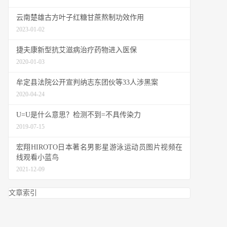
云南楚雄古方叶子红糖甘蔗熬制功效作用
2023-01-02
捷夫康新型抗艾滋病治疗药物进入医保
2020-01-03
牟定县法院公开宣判纳志东团伙等33人涉黑案
2020-04-24
U=U是什么意思？检测不到=不具传染力
2019-07-15
宏翔HIROTO日本著名男影星游泳运动员图片视频在
线观看小蓝鸟
2021-12-09
文章索引