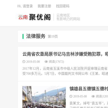
Hi, 请登录
我要注册
找回密码
云南地区
有影响力的网站
法律服务
第19页
云南省农垦局原书记马吉林涉嫌受贿犯罪，昭
2019-05-08
阅读(17672)
2017年12月，云南省玉溪市中级人民法院开庭审理云
受700多万元。5月7日，中国裁判文书网公布《王某、昭
镇雄县五德镇五德村
2019-05-08
阅读(1201
袁某文，绰号“袁五爷”