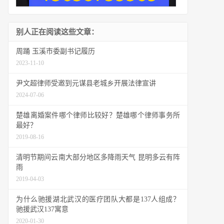
别人正在阅读这些文章：
周踊 玉溪市委副书记履历
2023-11-10
尹文超律师受邀到元谋县老城乡开展法律宣讲
2024-07-06
楚雄离婚案件哪个律师比较好？楚雄哪个律师事务所
最好？
2019-08-16
清明节期间云南大部分地区多降雨天气 昆明多云有阵
雨
2019-04-03
为什么驰援湖北武汉的医疗团队大都是137人组成？
驰援武汉137寓意
2020-01-30