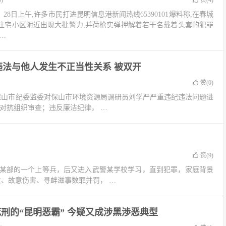
)
赞(
4
)
28日上午,许多市民打进昆明信息港新闻热线65390101爆料称,在春城
住宅小区附近出现大批警力,并荷枪实弹押解着若干名戴着头套的犯罪
…
法与他人发生不正当性关系 被双开
赞(
0
)
保山市纪委监委对保山市环境资源局调研员刘学严严重违纪违法问题进
对抗组织审查；违反廉洁纪律， …
赞(
9
)
昆明某部的一个上等兵，后又进入武警某学校学习，直到犯罪，家庭背景
妇女、故意伤害、寻衅滋事数罪并罚， …
死刑的“昆明恶霸” 今疑又成涉黑渉恶典型