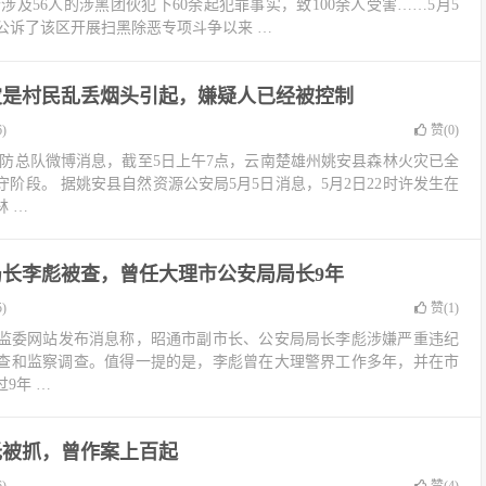
及56人的涉黑团伙犯下60余起犯罪事实，致100余人受害……5月5
公诉了该区开展扫黑除恶专项斗争以来 …
灾是村民乱丢烟头引起，嫌疑人已经被控制
)
赞(
0
)
消防总队微博消息，截至5日上午7点，云南楚雄州姚安县森林火灾已全
阶段。 据姚安县自然资源公安局5月5日消息，5月2日22时许发生在
 …
长李彪被查，曾任大理市公安局局长9年
)
赞(
1
)
委监委网站发布消息称，昭通市副市长、公安局局长李彪涉嫌严重违纪
查和监察调查。值得一提的是，李彪曾在大理警界工作多年，并在市
9年 …
托被抓，曾作案上百起