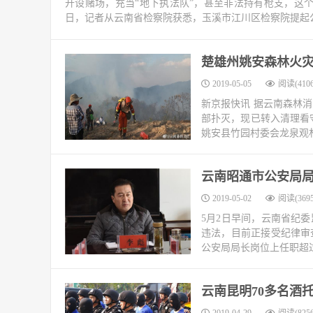
开设赌场，充当“地下执法队”，甚至非法持有枪支，这个涉
日，记者从云南省检察院获悉，玉溪市江川区检察院提起
楚雄州姚安森林火
2019-05-05
阅读(4106
新京报快讯 据云南森林
部扑灭，现已转入清理看守
姚安县竹园村委会龙泉观林
云南昭通市公安局局
2019-05-02
阅读(3695
5月2日早间，云南省纪
违法，目前正接受纪律审
公安局局长岗位上任职超过
云南昆明70多名酒