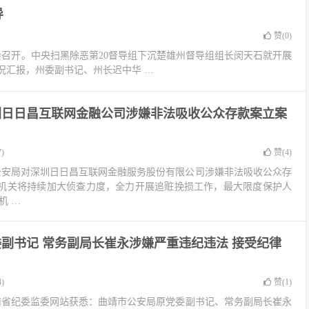
导
赞(
0
)
报会召开。中央扫黑除恶第20督导组下沉楚雄州督导组组长闵天石就开展
况汇报，州委副书记、州长迟中华 …
圳日日昌互联网金融公司涉嫌非法吸收公众存款案立案
)
赞(
4
)
雄市公安局对深圳日日昌互联网金融服务股份有限公司涉嫌非法吸收公众存
机关将持续加大侦查力度，全力开展追赃挽损工作，最大限度保护人
机 …
副书记 常务副局长崔永涉嫌严重违纪违法 接受纪律
)
赞(
1
)
云南省纪委监委网站获悉：曲靖市公安局原党委副书记、常务副局长崔永