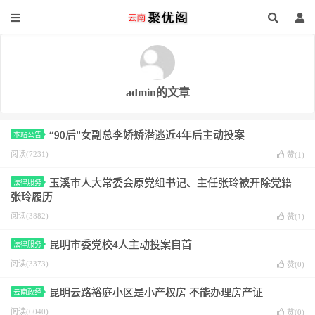
admin的文章
“90后”女副总李娇娇潜逃近4年后主动投案
本站公告
阅读(7231)
赞(
1
)
玉溪市人大常委会原党组书记、主任张玲被开除党籍
法律服务
张玲履历
阅读(3882)
赞(
1
)
昆明市委党校4人主动投案自首
法律服务
阅读(3373)
赞(
0
)
昆明云路裕庭小区是小产权房 不能办理房产证
云南政经
阅读(6040)
赞(
0
)