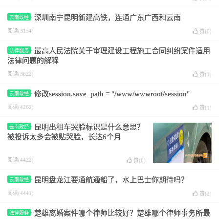
深圳南宁昆明新建高铁，连通广东广西和云南
云南政经
阅读(3154)
赞(
0
)
最高人民法院关于审理建设工程施工合同纠纷案件适用
法律服务
法律问题的解释
阅读(3822)
赞(
1
)
修改session.save_path = "/www/wwwroot/session"
云南政经
阅读(4262)
赞(
1
)
昆明出租车哭脸标识是什么意思？
云南政经
被投诉太多会被贴哭脸，长达6个月
阅读(4422)
赞(
0
)
昆明盘龙江要通航通船了，水上巴士你期待吗？
云南政经
阅读(4441)
赞(
2
)
楚雄离婚案件哪个律师比较好？楚雄哪个律师事务所最
法律服务