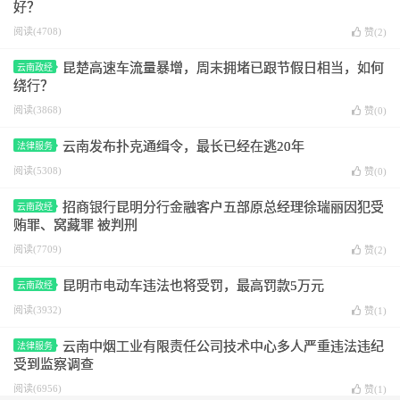
好？
阅读(4708)
赞(
2
)
昆楚高速车流量暴增，周末拥堵已跟节假日相当，如何
云南政经
绕行？
阅读(3868)
赞(
0
)
云南发布扑克通缉令，最长已经在逃20年
法律服务
阅读(5308)
赞(
0
)
招商银行昆明分行金融客户五部原总经理徐瑞丽因犯受
云南政经
贿罪、窝藏罪 被判刑
阅读(7709)
赞(
2
)
昆明市电动车违法也将受罚，最高罚款5万元
云南政经
阅读(3932)
赞(
1
)
云南中烟工业有限责任公司技术中心多人严重违法违纪
法律服务
受到监察调查
阅读(6956)
赞(
1
)