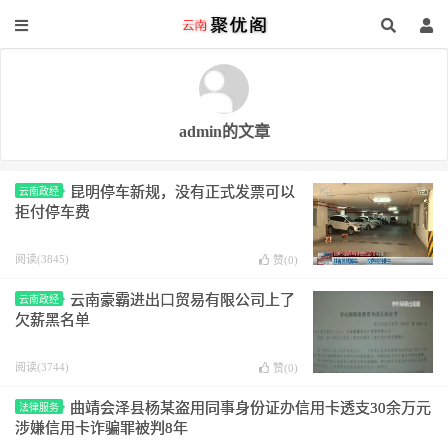
admin的文章
昆明停车新规，没有正式发票可以
云南政经
拒付停车费
阅读(3845)
赞(
0
)
云南豪霸进出口贸易有限公司上了
云南政经
欠薪黑名单
阅读(3744)
赞(
0
)
曲靖会泽县杨某盗用同事身份证办信用卡透支30余万元
法律服务
涉嫌信用卡诈骗罪被判8年