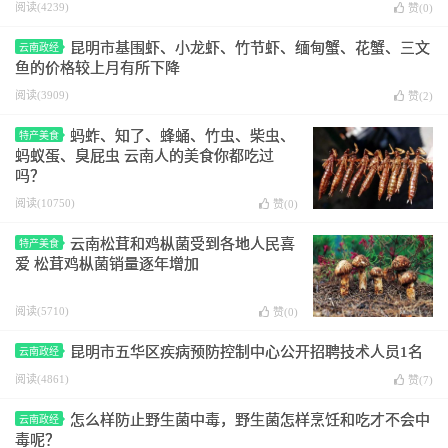
阅读(4239)
赞(
0
)
昆明市基围虾、小龙虾、竹节虾、缅甸蟹、花蟹、三文
云南政经
鱼的价格较上月有所下降
阅读(3909)
赞(
2
)
蚂蚱、知了、蜂蛹、竹虫、柴虫、
特产美食
蚂蚁蛋、臭屁虫 云南人的美食你都吃过
吗？
阅读(10750)
赞(
0
)
云南松茸和鸡枞菌受到各地人民喜
特产美食
爱 松茸鸡枞菌销量逐年增加
阅读(5710)
赞(
0
)
昆明市五华区疾病预防控制中心公开招聘技术人员1名
云南政经
阅读(4861)
赞(
7
)
怎么样防止野生菌中毒，野生菌怎样烹饪和吃才不会中
云南政经
毒呢？