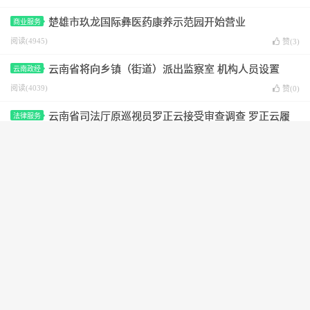
楚雄市玖龙国际彝医药康养示范园开始营业
商业服务
阅读(4945)
赞(
3
)
云南省将向乡镇（街道）派出监察室 机构人员设置
云南政经
阅读(4039)
赞(
0
)
云南省司法厅原巡视员罗正云接受审查调查 罗正云履
法律服务
历
阅读(7161)
赞(
0
)
云南省公安厅刑事侦查总队副总队长杨劲松接受审查调
云南政经
查 杨劲松简历
阅读(5119)
赞(
2
)
云南昆明 1945年11月，抗战取得
云南历史
胜利后人民生活宁静祥和
阅读(5428)
赞(
0
)