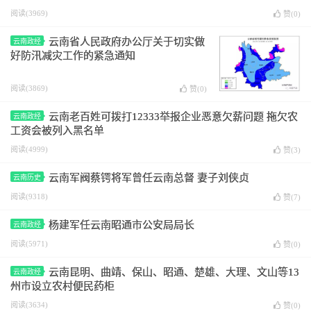
阅读(3969)
赞(
0
)
云南省人民政府办公厅关于切实做
云南政经
好防汛减灾工作的紧急通知
阅读(3869)
赞(
0
)
云南老百姓可拨打12333举报企业恶意欠薪问题 拖欠农
云南政经
工资会被列入黑名单
阅读(4999)
赞(
3
)
云南军阀蔡锷将军曾任云南总督 妻子刘侠贞
云南历史
阅读(9318)
赞(
7
)
杨建军任云南昭通市公安局局长
云南政经
阅读(5971)
赞(
0
)
云南昆明、曲靖、保山、昭通、楚雄、大理、文山等13
云南政经
州市设立农村便民药柜
阅读(3634)
赞(
0
)