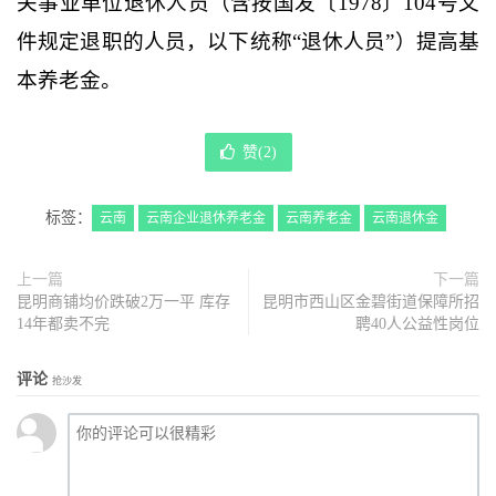
关事业单位退休人员（含按国发〔1978〕104号文
件规定退职的人员，以下统称“退休人员”）提高基
本养老金。
赞(
2
)
标签：
云南
云南企业退休养老金
云南养老金
云南退休金
上一篇
下一篇
昆明商铺均价跌破2万一平 库存
昆明市西山区金碧街道保障所招
14年都卖不完
聘40人公益性岗位
评论
抢沙发