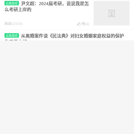
尹文超：2024届考研，说说我是怎
云南政经
么考研上岸的
阅读(12155)
赞(
4
)
从离婚案件谈《民法典》对妇女婚姻家庭权益的保护
云南政经
作者尹文超
阅读(1097)
赞(
0
)
尹文超：浅议如何判断行政行为的可诉性
云南政经
阅读(1096)
赞(
0
)
昆明禄劝轿子雪山和丽江玉龙雪山
商业服务
你更喜欢哪里？区别是什么？
阅读(2865)
赞(
1
)
从中国前往泰国芭提雅旅游需要注意什么？芭提雅有哪
泰国旅游
些旅游景点？
阅读(1523)
赞(
26
)