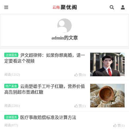
admin的文章
尹文超律师：如果你想离婚，请一
法律服务
定要看这个视频
阅读(1212)
赞(
3
)
云南楚雄手工叶子红糖，营养价值
特产美食
高告别超市普通红糖
阅读(2281)
赞(
1
)
医疗事故赔偿标准及计算方法
法律服务
阅读(977)
赞(
1
)