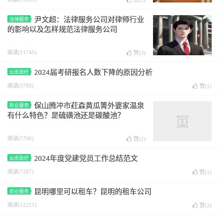
赞(
1
)
尹文超：法律服务公司对律师行业
法律服务
的影响以及怎样规范法律服务公司
阅读(11745)
赞(
3
)
2024届考研报名人数下降的原因分析
云南政经
阅读(3789)
赞(
1
)
保山腾冲市荭森黄瓜箐外婆家温泉
商业服务
有什么特色？是硫磺池还是碳酸池？
阅读(5706)
赞(
2
)
2024年度党建党员工作总结范文
云南政经
阅读(7207)
赞(
1
)
昆明哪里可以租车？昆明的租车公司
商业服务
阅读(12211)
赞(
2
)