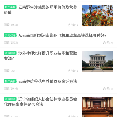
云南野生沙棘果的药用价值及营养
特产美食
价值
阅读(1998)
赞(
1
)
从云南昆明到河南郑州飞机和动车高铁选择哪种好？
云南政经
阅读(2593)
赞(
2
)
涉外律师怎样提升职业技能和获取
法律服务
案源？
阅读(968)
赞(
1
)
云南楚雄谷花鱼养殖以及烹饪方法
特产美食
阅读(2046)
赞(
1
)
辽宁省经纪人协会法律专业委员会
法律服务
代理民事案件是否合法
阅读(11265)