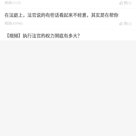
阅读(2123)
赞(
1
)
在法庭上，法官说的有些话看起来不经意，其实是在帮你
阅读(43946)
赞(
2
)
【视频】执行法官的权力到底有多大？
阅读(2676)
赞(
1
)
云南一名律师被昆明市五华区法院罚款
1000元
阅读(1879)
赞(
1
)
【每日学法】你可以不懂法律，但要有证
据意识
阅读(1425)
赞(
1
)
对净身出户的误解：对方出轨是否可以要
求他净身出户？