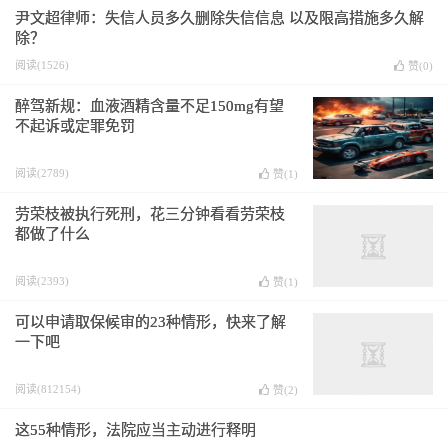
尹文超律师：失信人员多久删除失信信息 以及限高措施多久解
除？
阅读(1526)
赞(
0
)
醉驾新规：血液酒精含量不足150mg有望
不起诉或定罪免罚
阅读(2789)
赞(
1
)
劳荣枝被执行死刑，花三分钟看看劳荣枝
都做了什么
阅读(2393)
赞(
1
)
可以申请取保候审的23种情形，快来了解
一下吧
阅读(812154)
赞(
2
)
这55种情形，法院应当主动进行释明