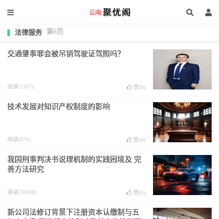
第6页
法律服务
交通肇事罪会被吊销驾驶证驾照吗？
阅读(1167)
赞(
0
)
技术发展对知识产权制度的影响
阅读(876)
赞(
0
)
我国刑事判决书说理机制的实践困境及 完
善方法研究
阅读(76306)
赞(
0
)
新公司法修订背景下注册资本认缴制与五