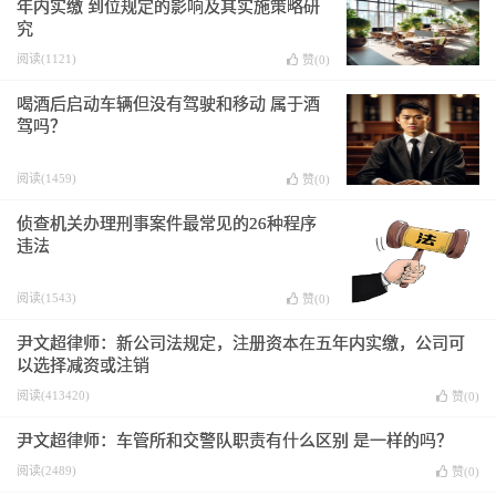
年内实缴 到位规定的影响及其实施策略研
究
阅读(1121)
赞(
0
)
喝酒后启动车辆但没有驾驶和移动 属于酒
驾吗？
阅读(1459)
赞(
0
)
侦查机关办理刑事案件最常见的26种程序
违法
阅读(1543)
赞(
0
)
尹文超律师：新公司法规定，注册资本在五年内实缴，公司可
以选择减资或注销
阅读(413420)
赞(
0
)
尹文超律师：车管所和交警队职责有什么区别 是一样的吗？
阅读(2489)
赞(
0
)