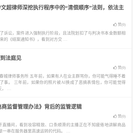
文超律师深挖执行程序中的“清偿顺序”法则，依法主
赞(
0
)
了诉讼，案件进入强制执行阶段，且法院划扣了与判决书本金数额相
来的《结案通知书》，看到对方交 …
到法庭见
赞(
0
)
南春城律师事务所 五年前，如果有人在业主群骂你，你可能气得睡不着
了事。 三年前，如果你的照片被AI换成了恶搞表情包，你可能觉得
天， …
电商监督管理办法》背后的监管逻辑
赞(
0
)
开直播间，看到妆容精致、口条顺滑的主播正在不知疲倦地讲解商品
是一串在服务器里高速运转的代码。 …