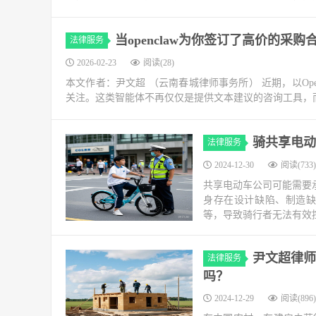
当openclaw为你签订了高价的采
法律服务
2026-02-23
阅读(28)
本文作者：尹文超 （云南春城律师事务所） 近期，以Op
关注。这类智能体不再仅仅是提供文本建议的咨询工具，
骑共享电动
法律服务
2024-12-30
阅读(733)
共享电动车公司可能需要
身存在设计缺陷、制造
等，导致骑行者无法有效控
尹文超律师
法律服务
吗？
2024-12-29
阅读(896)