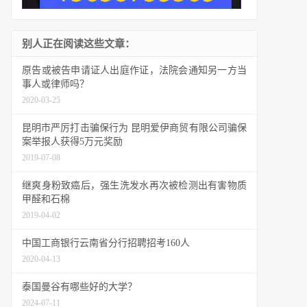
别人正在阅读这些文章：
原告或被告申请证人出庭作证，法院会通知另一方当
事人或律师吗？
2020-03-25
昆明市严厉打击骗保行为 昆明爱伊商贸有限公司骗保
案举报人获得5万元奖励
2019-07-08
继爽身粉致癌后，强生洗发水再次被检测出有害物质
甲醛和石棉
2019-04-02
中国工商银行云南省分行招聘招考160人
2020-04-13
泰国曼谷有哪些好的大学？
2024-07-11