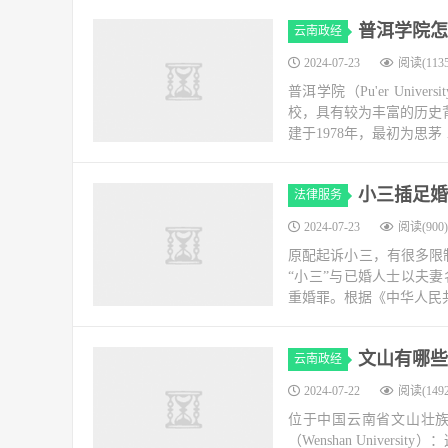
普洱学院怎
云南政经
2024-07-23
阅读(1135
普洱学院（Pu'er Un
校，具有较为丰富的历史
建于1978年，最初为思茅
小三插足婚
法律服务
2024-07-23
阅读(900)
原配起诉小三，有很多限
“小三”与已婚人士以夫
重婚罪。根据《中华人民共
文山有哪些
云南政经
2024-07-22
阅读(1492
位于中国云南省文山壮族
（Wenshan Univ