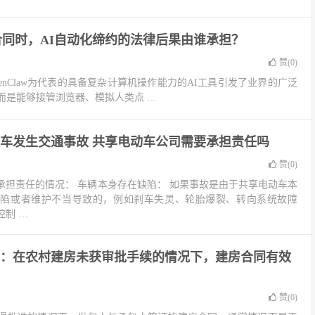
购合同时，AI自动化缔约的法律后果由谁承担？
赞(
0
)
enClaw为代表的具备复杂计算机操作能力的AI工具引发了业界的广泛
而是能够接管浏览器、模拟人类点 …
车发生交通事故 共享电动车公司需要承担责任吗
赞(
0
)
承担责任的情况： 车辆本身存在缺陷： 如果事故是由于共享电动车本
缺陷或者维护不当导致的，例如刹车失灵、轮胎爆裂、转向系统故障
制 …
：在农村建房未获审批手续的情况下，建房合同有效
赞(
0
)