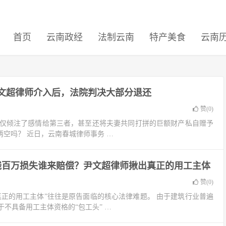
首页
云南政经
法制云南
特产美食
云南
尹文超律师介入后，法院判决大部分退还
赞(
0
)
仅倾注了感情给第三者，甚至还将夫妻共同打拼的巨额财产私自赠予
两空吗？ 近日，云南春城律师事务 …
残百万损失谁来赔偿？尹文超律师揪出真正的用工主体
赞(
0
)
真正的用工主体”往往是原告面临的核心法律难题。 由于建筑行业普遍
不具备用工主体资格的“包工头” …