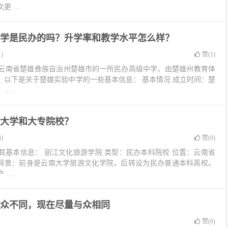
次更 …
学是民办的吗？升学率和教学水平怎么样？
)
赞(
1
)
云南省楚雄彝族自治州楚雄市的一所民办高级中学，由楚雄州教育体
。以下是关于楚雄实验中学的一些基本信息： 基本情况 成立时间：楚
。 …
大学和大专院校？
)
赞(
0
)
其基本信息： 丽江文化旅游学院 类型：民办本科院校 位置：云南省
 背景：前身是云南大学旅游文化学院，后转设为民办普通本科高校。
 …
众不同，现在尽量与众相同
赞(
0
)