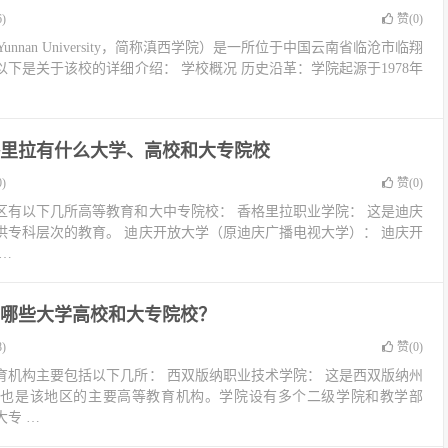
)
赞(
0
)
Yunnan University，简称滇西学院）是一所位于中国云南省临沧市临翔
下是关于该校的详细介绍： 学校概况 历史沿革：学院起源于1978年
里拉有什么大学、高校和大专院校
)
赞(
0
)
区有以下几所高等教育和大中专院校： 香格里拉职业学院： 这是迪庆
供专科层次的教育。 迪庆开放大学（原迪庆广播电视大学）： 迪庆开
…
哪些大学高校和大专院校？
)
赞(
0
)
育机构主要包括以下几所： 西双版纳职业技术学院： 这是西双版纳州
，也是该地区的主要高等教育机构。学院设有多个二级学院和教学部
专 …