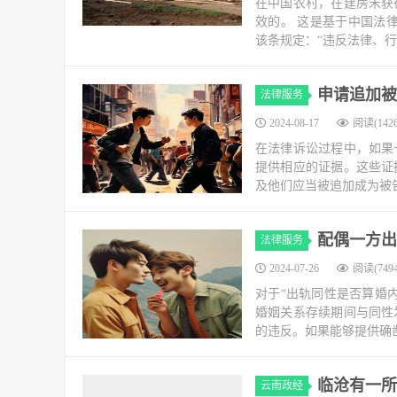
在中国农村，在建房未获
效的。 这是基于中国法律
该条规定：“违反法律、行
申请追加被
法律服务
2024-08-17
阅读(1426
在法律诉讼过程中，如果
提供相应的证据。这些证
及他们应当被追加成为被告
配偶一方出
法律服务
2024-07-26
阅读(7494
对于“出轨同性是否算婚
婚姻关系存续期间与同性
的违反。如果能够提供确凿
临沧有一所
云南政经