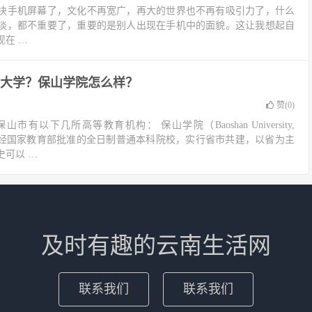
块手机屏幕了，文化不再宽广，再大的世界也不再有吸引力了，什么
淡，都不重要了，重要的是别人出现在手机中的面貌。这让我想起自
在 …
大学？保山学院怎么样？
赞(
0
)
有以下几所高等教育机构： 保山学院（Baoshan University,
所经国家教育部批准的全日制普通本科院校，实行省市共建，以省为主
史可以 …
及时有趣的云南生活网
联系我们
联系我们