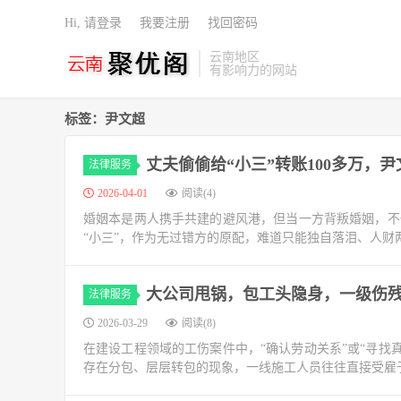
Hi, 请登录
我要注册
找回密码
云南地区
有影响力的网站
标签：尹文超
丈夫偷偷给“小三”转账100多万，
法律服务
2026-04-01
阅读(4)
婚姻本是两人携手共建的避风港，但当一方背叛婚姻，不
“小三”，作为无过错方的原配，难道只能独自落泪、人财
大公司甩锅，包工头隐身，一级伤
法律服务
2026-03-29
阅读(8)
在建设工程领域的工伤案件中，“确认劳动关系”或“寻找
存在分包、层层转包的现象，一线施工人员往往直接受雇于