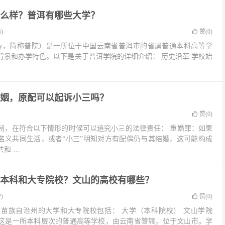
么样？普洱有哪些大学？
)
赞(
0
)
iversity，简称普院）是一所位于中国云南省普洱市的省属普通本科高等学
背景和办学特色。以下是关于普洱学院的详细介绍： 历史沿革 学校始
 …
姻，原配可以起诉小三吗？
赞(
0
)
制，在符合以下情形的时候可以追究小三的法律责任： 重婚罪：如果
妻名义共同生活，或者“小三”明知对方有配偶仍与其结婚，这可能构成
和 …
本科和大专院校？文山的高校有哪些？
)
赞(
0
)
苗族自治州的大学和大专院校包括： 大学（本科院校） 文山学院
ersity）：这是一所本科层次的普通高等学校，由云南省管辖，位于文山市。学