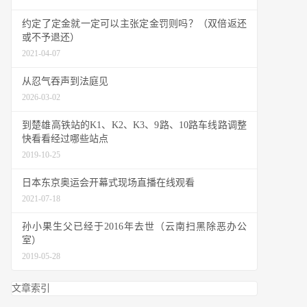
约定了定金就一定可以主张定金罚则吗？（双倍返还
或不予退还）
2021-04-07
从忍气吞声到法庭见
2026-03-02
到楚雄高铁站的K1、K2、K3、9路、10路车线路调整
快看看经过哪些站点
2019-10-25
日本东京奥运会开幕式现场直播在线观看
2021-07-18
孙小果生父已经于2016年去世（云南扫黑除恶办公
室）
2019-05-28
文章索引