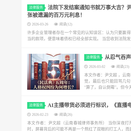
法院下发结案通知书就万事大吉？尹
法律服务
张被遗漏的百万元利息！
2026-03-26
阅读(12)
许多企业管理者存在一个常见的认知误区：认为只要赢得
当的款项，便意味着债权已经全部实现。 当您收到法院发
从忍气吞声
法律服务
2026-03-02
阅读(23)
本文作者：尹文超 ，云
觉，最后也只能回骂几句
“算了，自认倒霉”。但今
AI主播带货必须进行标识，《直播
法律服务
2026-02-23
阅读(26)
本文作者：尹文超（云南春城律师事务所） 当你深夜打
时，屏幕背后的可能不再是一个熬红了双眼的打工人，而