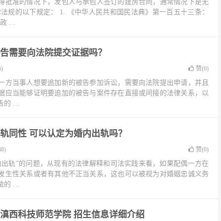
得批准的情况下，发包人与承包人签订的建房合同，通常情况下是无
法规的以下规定： 1. 《中华人民共和国民法典》第一百五十三条：
政 …
告需要向法院提交证据吗？
)
赞(
0
)
一方当事人想要追加新的被告参加诉讼，需要向法院提出申请，并且
据应当能够证明要追加的被告与案件存在直接或间接的法律关系，以
的 …
轨同性 可以认定为婚内出轨吗？
8)
赞(
0
)
内出轨”的问题，从现有的法律解释和司法实践来看，如果配偶一方在
发生性关系或者有其他不正当关系，这也可以被视为对婚姻忠诚义务
的 …
滇西科技师范学院 招生信息详细介绍